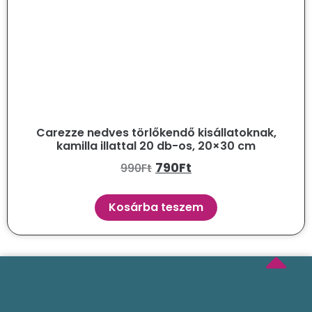
Carezze nedves törlőkendő kisállatoknak,
kamilla illattal 20 db-os, 20×30 cm
790
Ft
990
Ft
Kosárba teszem