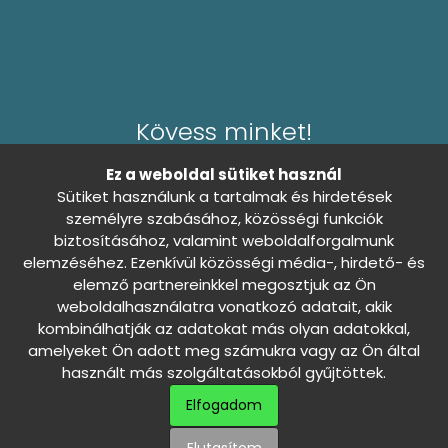
Kövess minket!
Ez a weboldal sütiket használ
Sütiket használunk a tartalmak és hirdetések
személyre szabásához, közösségi funkciók
biztosításához, valamint weboldalforgalmunk
Általános Szerződési Feltételek
elemzéséhez. Ezenkívül közösségi média-, hirdető- és
Adatkezelési tájékoztató
0
elemző partnereinkkel megosztjuk az Ön
weboldalhasználatra vonatkozó adatait, akik
Sütibeállítások
Nincs döntés
kombinálhatják az adatokat más olyan adatokkal,
amelyeket Ön adott meg számukra vagy az Ön által
használt más szolgáltatásokból gyűjtöttek.
Szállítási és fizetési információk
Elfogadom
Háziállatod álma - Minden jog fenntartva ©