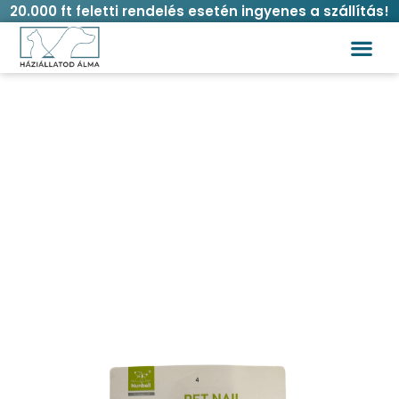
20.000 ft feletti rendelés esetén ingyenes a szállítás!
Nunbell körömvágó olló kutyáknak és
macskáknak
Kezdőlap
/
Macska
/
Higiénia és
ápolás
/
Mancsápolás
/ Nunbell körömvágó olló
kutyáknak és macskáknak