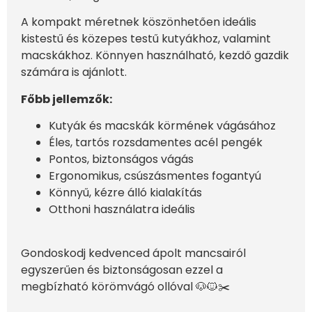
A kompakt méretnek köszönhetően ideális
kistestű és közepes testű kutyákhoz, valamint
macskákhoz. Könnyen használható, kezdő gazdik
számára is ajánlott.
Főbb jellemzők:
Kutyák és macskák körmének vágásához
Éles, tartós rozsdamentes acél pengék
Pontos, biztonságos vágás
Ergonomikus, csúszásmentes fogantyú
Könnyű, kézre álló kialakítás
Otthoni használatra ideális
Gondoskodj kedvenced ápolt mancsairól
egyszerűen és biztonságosan ezzel a
megbízható körömvágó ollóval 🐶🐱✂️