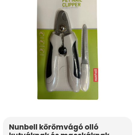
Nunbell körömvágó olló