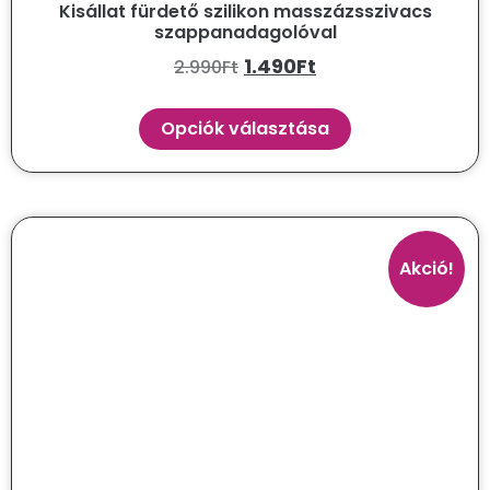
Kisállat fürdető szilikon masszázsszivacs
szappanadagolóval
1.490
Ft
2.990
Ft
Opciók választása
Akció!