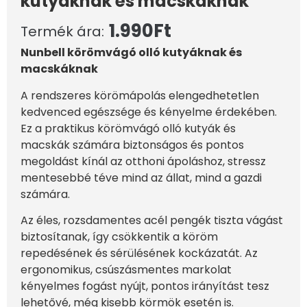
kutyáknak és macskáknak
1.990
Ft
Termék ára:
Nunbell körömvágó olló kutyáknak és
macskáknak
A rendszeres körömápolás elengedhetetlen
kedvenced egészsége és kényelme érdekében.
Ez a praktikus körömvágó olló kutyák és
macskák számára biztonságos és pontos
megoldást kínál az otthoni ápoláshoz, stressz
mentesebbé téve mind az állat, mind a gazdi
számára.
Az éles, rozsdamentes acél pengék tiszta vágást
biztosítanak, így csökkentik a köröm
repedésének és sérülésének kockázatát. Az
ergonomikus, csúszásmentes markolat
kényelmes fogást nyújt, pontos irányítást tesz
lehetővé, még kisebb körmök esetén is.