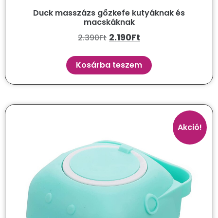
Duck masszázs gőzkefe kutyáknak és
macskáknak
2.190
Ft
2.390
Ft
Kosárba teszem
Akció!