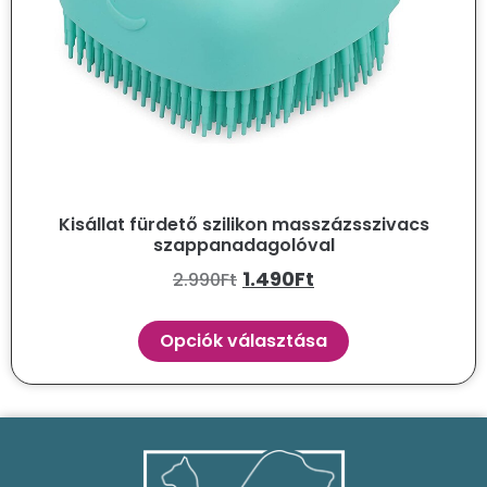
Kisállat fürdető szilikon masszázsszivacs
szappanadagolóval
1.490
Ft
2.990
Ft
Opciók választása