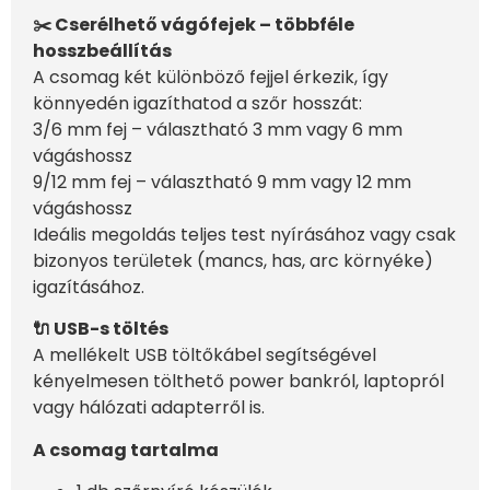
✂️ Cserélhető vágófejek – többféle
hosszbeállítás
A csomag két különböző fejjel érkezik, így
könnyedén igazíthatod a szőr hosszát:
3/6 mm fej – választható 3 mm vagy 6 mm
vágáshossz
9/12 mm fej – választható 9 mm vagy 12 mm
vágáshossz
Ideális megoldás teljes test nyírásához vagy csak
bizonyos területek (mancs, has, arc környéke)
igazításához.
🔌 USB-s töltés
A mellékelt USB töltőkábel segítségével
kényelmesen tölthető power bankról, laptopról
vagy hálózati adapterről is.
A csomag tartalma