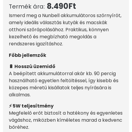
8.490
Ft
Termék ára:
Ismerd meg a Nunbell akkumulátoros szőrnyírót,
amely ideális választás kutyák és macskák
otthoni szőrápolásához. Praktikus, könnyen
kezelhető és megbízható megoldás a
rendszeres igazításhoz.
Főbb jellemzők
🔋 Hosszú üzemidő
A beépített akkumulátorral akár kb. 90 percig
használható egyetlen feltöltéssel, így kisebb és
közepes méretű kisállatok teljes nyírására is
alkalmas.
⚡ 5W teljesítmény
Megfelelő erőt biztosít a hatékony és egyenletes
vágáshoz, miközben kíméletes marad a kedvenc
bőréhez.