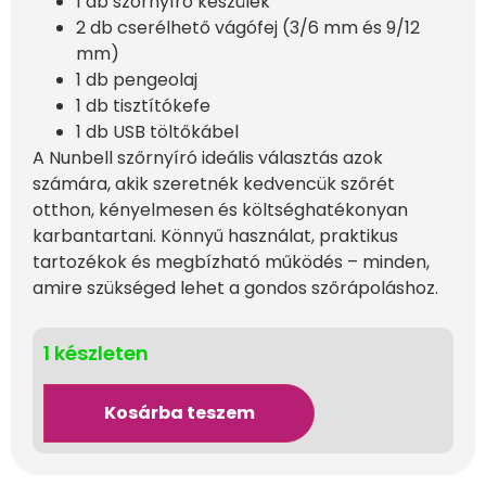
1 db szőrnyíró készülék
2 db cserélhető vágófej (3/6 mm és 9/12
mm)
1 db pengeolaj
1 db tisztítókefe
1 db USB töltőkábel
A Nunbell szőrnyíró ideális választás azok
számára, akik szeretnék kedvencük szőrét
otthon, kényelmesen és költséghatékonyan
karbantartani. Könnyű használat, praktikus
tartozékok és megbízható működés – minden,
amire szükséged lehet a gondos szőrápoláshoz.
1 készleten
Kosárba teszem