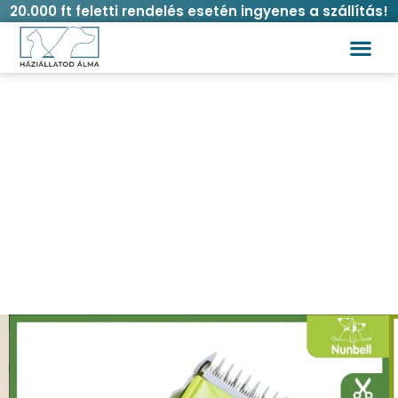
20.000 ft feletti rendelés esetén ingyenes a szállítás!
Nunbell szőrnyíró szett kisállatoknak
Kezdőlap
/
Kutya
/
Higiénia és
ápolás
/
Szőrnyírás
/ Nunbell szőrnyíró szett
kisállatoknak