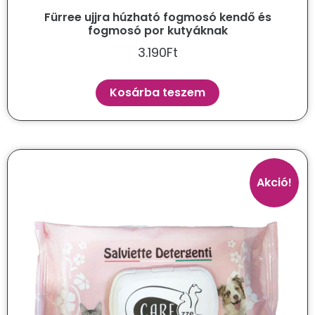
Fürree ujjra húzható fogmosó kendő és
fogmosó por kutyáknak
3.190
Ft
Kosárba teszem
Akció!