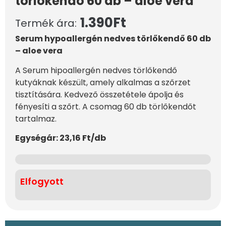
törlőkendő 60 db – aloe vera
1.390
Ft
Termék ára:
Serum hypoallergén nedves törlőkendő 60 db
– aloe vera
A Serum hipoallergén nedves törlőkendő
kutyáknak készült, amely alkalmas a szőrzet
tisztítására. Kedvező összetétele ápolja és
fényesíti a szőrt. A csomag 60 db törlőkendőt
tartalmaz.
Egységár: 23,16 Ft/db
Elfogyott