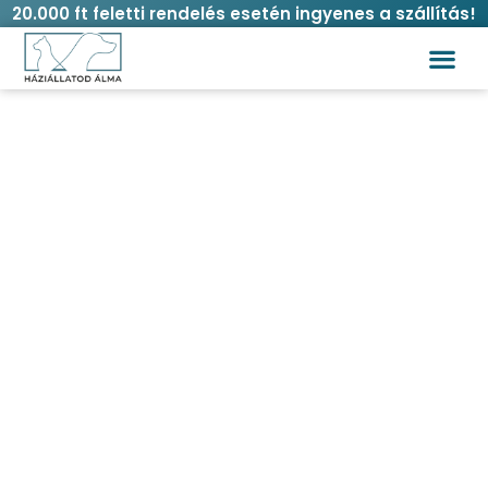
20.000 ft feletti rendelés esetén ingyenes a szállítás!
Serum hypoallergén nedves törlőkendő
60 db – aloe vera
Kezdőlap
/
Macska
/
Higiénia és
ápolás
/
Törlőkendők
/ Serum hypoallergén nedves
törlőkendő 60 db – aloe vera