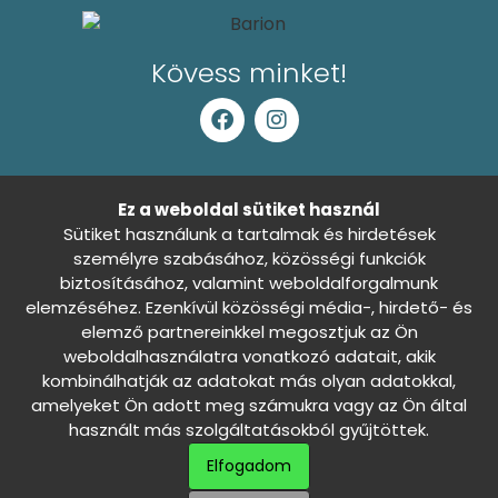
Kövess minket!
Általános Szerződési Feltételek
Ez a weboldal sütiket használ
Sütiket használunk a tartalmak és hirdetések
Adatkezelési tájékoztató
személyre szabásához, közösségi funkciók
biztosításához, valamint weboldalforgalmunk
Sütibeállítások
Nincs döntés
elemzéséhez. Ezenkívül közösségi média-, hirdető- és
0
elemző partnereinkkel megosztjuk az Ön
Szállítási és fizetési információk
weboldalhasználatra vonatkozó adatait, akik
kombinálhatják az adatokat más olyan adatokkal,
Háziállatod álma - Minden jog fenntartva ©
amelyeket Ön adott meg számukra vagy az Ön által
használt más szolgáltatásokból gyűjtöttek.
Webáruházunkat Marketinges Erika és csapata készítette
Elfogadom