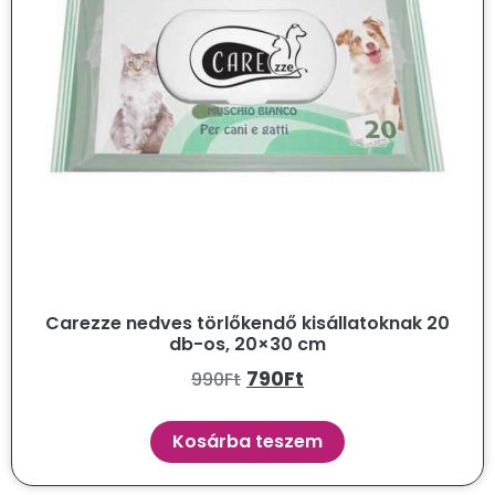
Carezze nedves törlőkendő kisállatoknak 20
db-os, 20×30 cm
790
Ft
990
Ft
Kosárba teszem