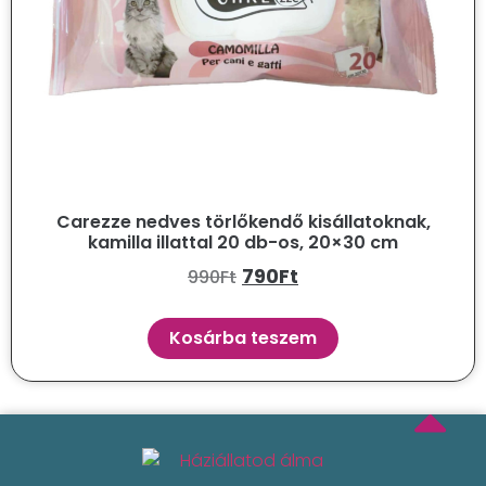
Carezze nedves törlőkendő kisállatoknak,
kamilla illattal 20 db-os, 20×30 cm
790
Ft
990
Ft
Kosárba teszem