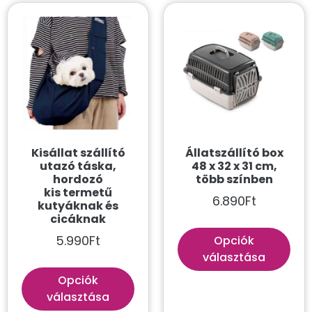
Mutass többet
Kisállat szállító
Állatszállító box
utazó táska,
48 x 32 x 31 cm,
hordozó
több színben
kis termetű
6.890
Ft
kutyáknak és
cicáknak
5.990
Ft
Opciók
választása
Opciók
választása