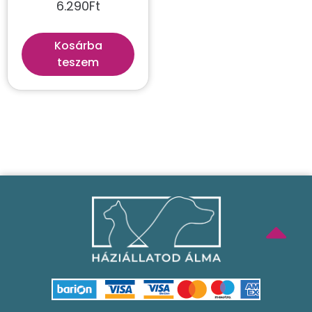
6.290
Ft
Kosárba
teszem