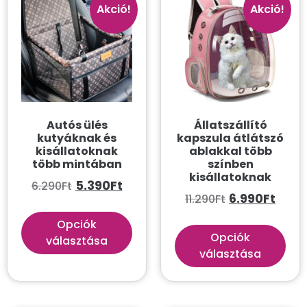
Kategóriák
Akció!
Akció!
Összes
Akvarisztika
Gazdi
Kutya
Autós ülés
Állatszállító
Macska
kutyáknak és
kapszula átlátszó
kisállatoknak
ablakkal több
több mintában
színben
Szín szerint
kisállatoknak
5.390
Ft
6.290
Ft
6.990
Ft
11.290
Ft
Aqua
Arany
Opciók
Opciók
választása
Átlátszó
választása
Avokádó
Barack