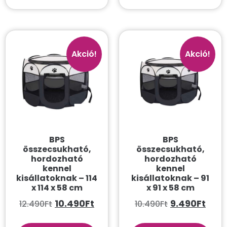
Akció!
Akció!
BPS
BPS
összecsukható,
összecsukható,
hordozható
hordozható
kennel
kennel
kisállatoknak – 114
kisállatoknak – 91
x 114 x 58 cm
x 91 x 58 cm
10.490
Ft
9.490
Ft
12.490
Ft
10.490
Ft