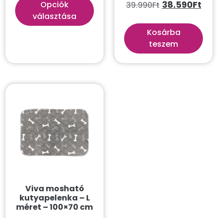
38.590
Ft
Opciók
39.990
Ft
választása
Kosárba
teszem
Viva mosható
kutyapelenka – L
méret – 100×70 cm