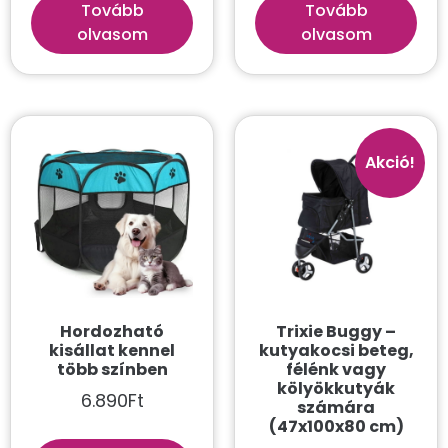
Tovább
Tovább
olvasom
olvasom
Akció!
Hordozható
Trixie Buggy –
kisállat kennel
kutyakocsi beteg,
több színben
félénk vagy
kölyökkutyák
6.890
Ft
számára
(47x100x80 cm)