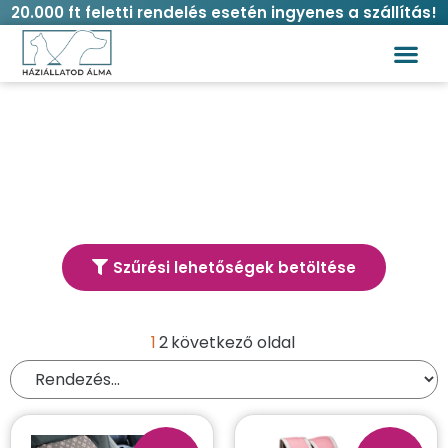
20.000 ft feletti rendelés esetén ingyenes a szállítás!
Címke: Állatszállítás
Szűrési lehetőségek betöltése
Termék kereső
1
2
következő oldal