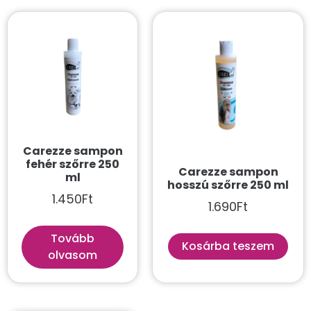
Carezze sampon
fehér szőrre 250
Carezze sampon
ml
hosszú szőrre 250 ml
1.450
Ft
1.690
Ft
Tovább
Kosárba teszem
olvasom