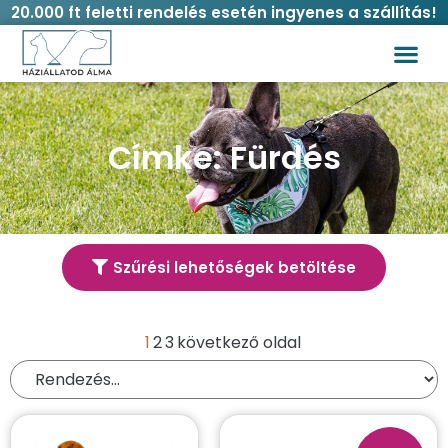
20.000 ft feletti rendelés esetén ingyenes a szállítás!
Címke: Fürdés
Szűrési lehetőségek betöltése
Termék kereső
1
2
3
következő oldal