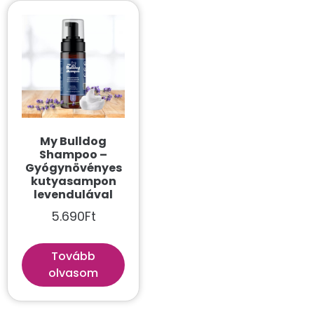
My Bulldog
Shampoo –
Gyógynövényes
kutyasampon
levendulával
5.690
Ft
Tovább
olvasom