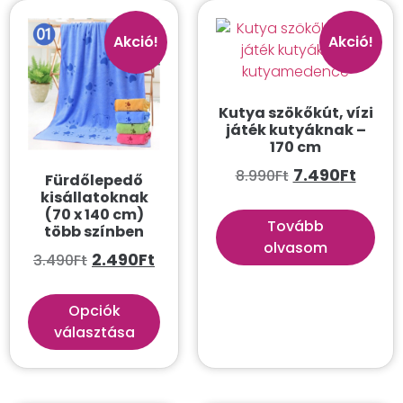
Mutass többet
Akció!
Akció!
Kutya szökőkút, vízi
játék kutyáknak –
170 cm
7.490
Ft
8.990
Ft
Fürdőlepedő
kisállatoknak
(70 x 140 cm)
Tovább
több színben
olvasom
2.490
Ft
3.490
Ft
Opciók
választása