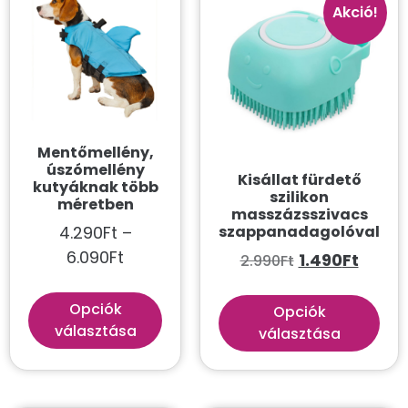
Kategóriák
Akció!
Összes
Akvarisztika
Gazdi
Kutya
Mentőmellény,
úszómellény
Kisállat fürdető
Macska
kutyáknak több
szilikon
méretben
masszázsszivacs
Szín szerint
4.290
Ft
–
szappanadagolóval
6.090
Ft
1.490
Ft
2.990
Ft
Aqua
Arany
Opciók
Opciók
Átlátszó
választása
választása
Avokádó
Barack