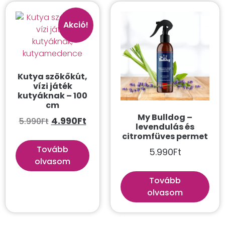
Akció!
Kutya szökőkút,
vízi játék
kutyáknak – 100
cm
My Bulldog –
4.990
Ft
5.990
Ft
levendulás és
citromfüves permet
Tovább
5.990
Ft
olvasom
Tovább
olvasom