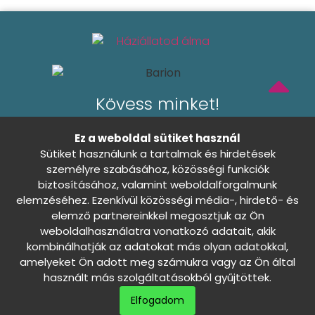
Kövess minket!
Ez a weboldal sütiket használ
Sütiket használunk a tartalmak és hirdetések
személyre szabásához, közösségi funkciók
Általános Szerződési Feltételek
biztosításához, valamint weboldalforgalmunk
elemzéséhez. Ezenkívül közösségi média-, hirdető- és
Adatkezelési tájékoztató
elemző partnereinkkel megosztjuk az Ön
weboldalhasználatra vonatkozó adatait, akik
Sütibeállítások
Nincs döntés
kombinálhatják az adatokat más olyan adatokkal,
0
amelyeket Ön adott meg számukra vagy az Ön által
Szállítási és fizetési információk
használt más szolgáltatásokból gyűjtöttek.
Elfogadom
Háziállatod álma - Minden jog fenntartva ©