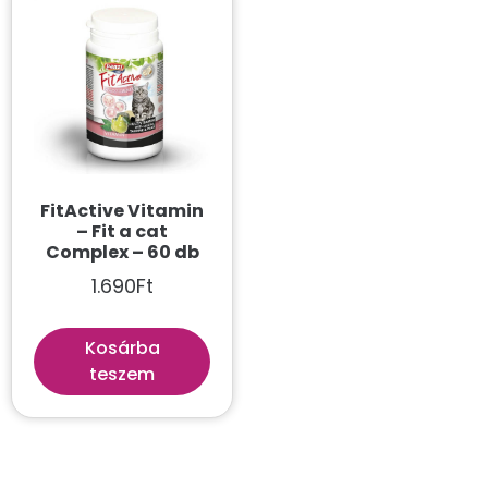
FitActive Vitamin
– Fit a cat
Complex – 60 db
1.690
Ft
Kosárba
teszem