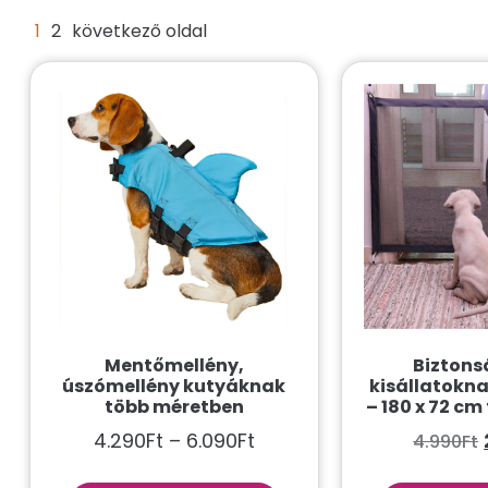
1
2
következő oldal
Mentőmellény,
Biztons
úszómellény kutyáknak
kisállatokna
több méretben
– 180 x 72 cm
4.290
Ft
–
6.090
Ft
4.990
Ft