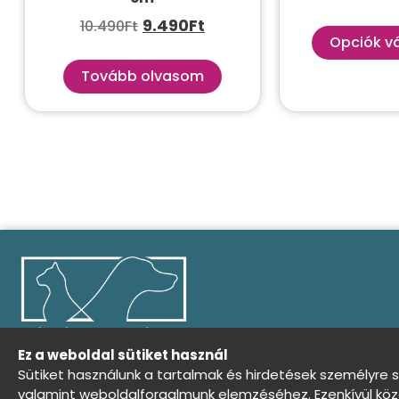
9.490
Ft
10.490
Ft
Opciók v
Tovább olvasom
Ez a weboldal sütiket használ
Sütiket használunk a tartalmak és hirdetések személyre 
valamint weboldalforgalmunk elemzéséhez. Ezenkívül köz