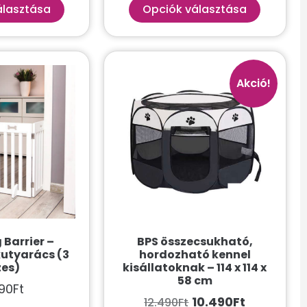
álasztása
Opciók választása
Akció!
 Barrier –
BPS összecsukható,
kutyarács (3
hordozható kennel
zes)
kisállatoknak – 114 x 114 x
58 cm
90
Ft
10.490
Ft
12.490
Ft