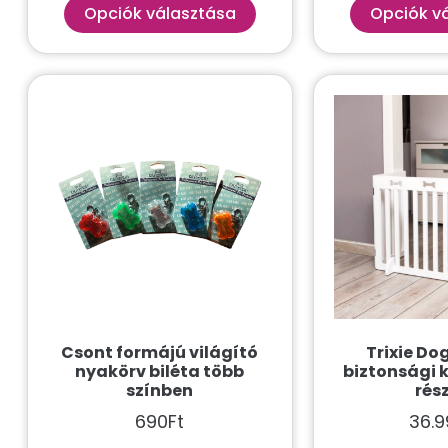
Opciók választása
Opciók v
Csont formájú világító
Trixie Dog
nyakörv biléta több
biztonsági 
színben
rés
690
Ft
36.9