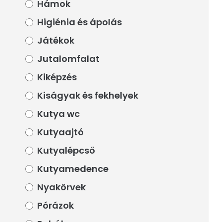
Hámok
Hámok
Higiénia és ápolás
Higiénia és ápolás
Játékok
Játékok
Jutalomfalat
Jutalomfalat
Kiképzés
Kiképzés
Kiságyak és fekhelyek
Kiságyak és fekhelyek
Kutya wc
Kutya wc
Kutyaajtó
Kutyaajtó
Kutyalépcső
Kutyalépcső
Kutyamedence
Kutyamedence
Nyakörvek
Nyakörvek
Pórázok
Pórázok