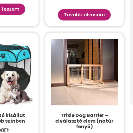
 teszem
Tovább olvasom
ó kisállat
Trixie Dog Barrier –
bb színben
elválasztó elem (natúr
fenyő)
90
Ft