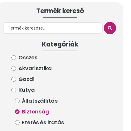
Termék kereső
Termék kereső
Kategóriák
Kategóriák
Összes
Összes
Akvarisztika
Akvarisztika
Gazdi
Gazdi
Kutya
Kutya
Állatszállítás
Állatszállítás
Biztonság
Biztonság
Etetés és itatás
Etetés és itatás