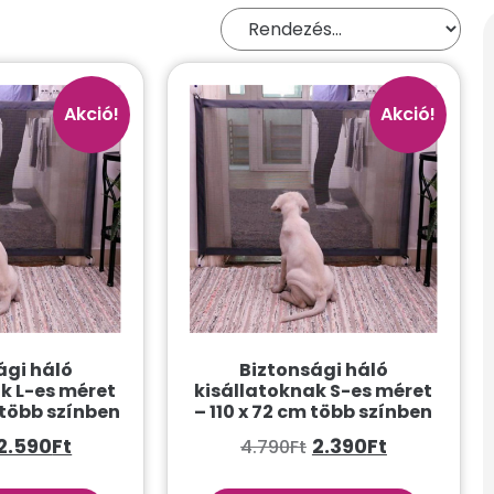
Akció!
Akció!
ági háló
Biztonsági háló
k L-es méret
kisállatoknak S-es méret
 több színben
– 110 x 72 cm több színben
2.590
Ft
2.390
Ft
4.790
Ft