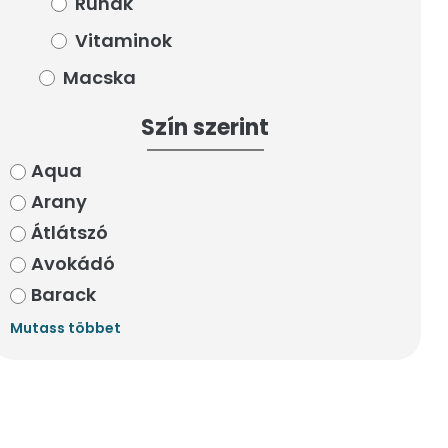
Ruhák
Ruhák
Vitaminok
Vitaminok
Macska
Macska
Szín szerint
Szín szerint
Aqua
Aqua
Arany
Arany
Átlátszó
Átlátszó
Avokádó
Avokádó
Barack
Barack
Mutass többet
Mutass többet