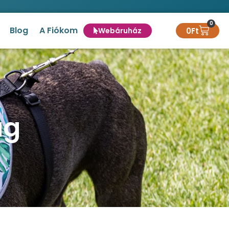
0
Blog
A Fiókom
0
Ft
Webáruház
ág