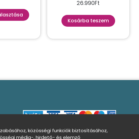
26.990
Ft
álasztása
Kosárba teszem
szabásához, közösségi funkciók biztosításához,
össégi média-, hirdető- és elemző