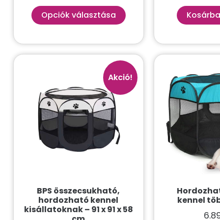
Opciók választása
Kosárba
Akció!
BPS összecsukható,
Hordozhat
hordozható kennel
kennel tö
kisállatoknak – 91 x 91 x 58
6.8
cm