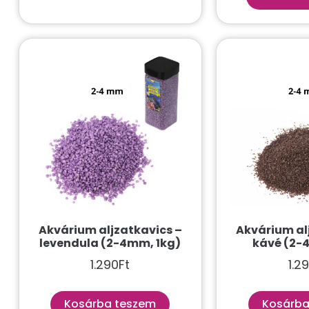
Akvárium aljzatkavics –
Akvárium al
levendula (2-4mm, 1kg)
kávé (2-
1.290
Ft
1.2
Kosárba teszem
Kosárba