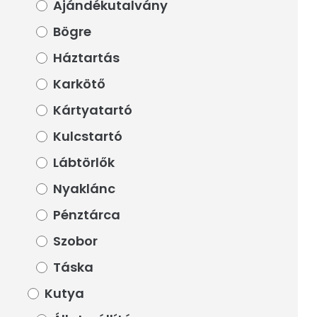
Ajándékutalvány
Ajándékutalvány
Bögre
Bögre
Háztartás
Háztartás
Karkötő
Karkötő
Kártyatartó
Kártyatartó
Kulcstartó
Kulcstartó
Lábtörlők
Lábtörlők
Nyaklánc
Nyaklánc
Pénztárca
Pénztárca
Szobor
Szobor
Táska
Táska
Kutya
Kutya