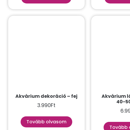
Akvárium dekoráció – fej
Akvárium l
40-5
3.990
Ft
6.9
Tovább olvasom
Tovább 