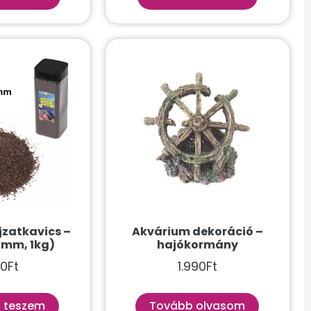
jzatkavics –
Akvárium dekoráció –
4mm, 1kg)
hajókormány
90
Ft
1.990
Ft
 teszem
Tovább olvasom