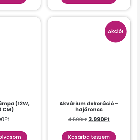
Akció!
ámpa (12W,
Akvárium dekoráció –
0 CM)
hajóroncs
90
Ft
3.990
Ft
4.590
Ft
olvasom
Kosárba teszem