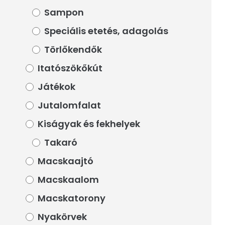
Sampon
Sampon
Speciális etetés, adagolás
Speciális etetés, adagolás
Törlőkendők
Törlőkendők
Itatószökőkút
Itatószökőkút
Játékok
Játékok
Jutalomfalat
Jutalomfalat
Kiságyak és fekhelyek
Kiságyak és fekhelyek
Takaró
Takaró
Macskaajtó
Macskaajtó
Macskaalom
Macskaalom
Macskatorony
Macskatorony
Nyakörvek
Nyakörvek