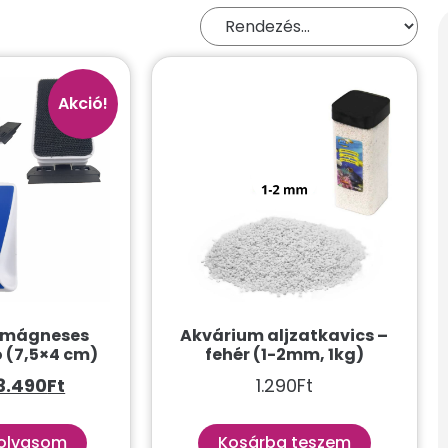
Akció!
 mágneses
Akvárium aljzatkavics –
 (7,5×4 cm)
fehér (1-2mm, 1kg)
3.490
Ft
1.290
Ft
olvasom
Kosárba teszem