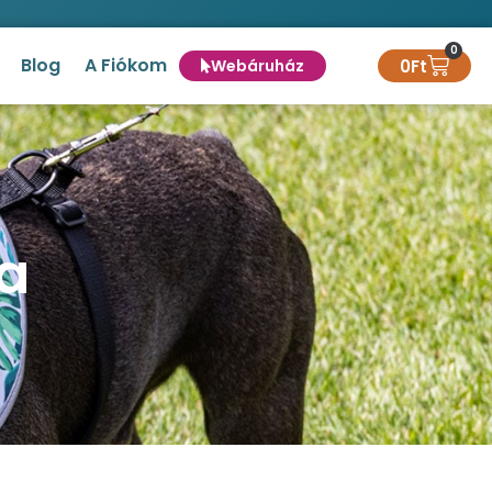
0
Blog
A Fiókom
0
Ft
Webáruház
ka