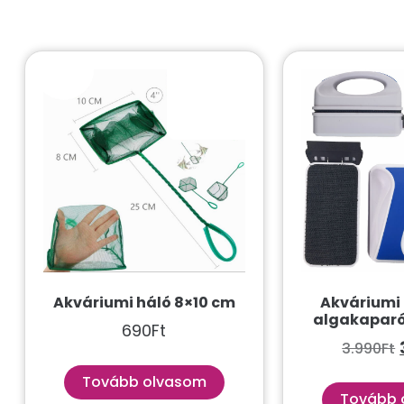
Akváriumi háló 8×10 cm
Akváriumi
algakaparó
690
Ft
3.990
Ft
Tovább olvasom
Tovább 