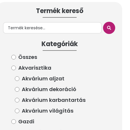
Termék kereső
Termék kereső
Kategóriák
Kategóriák
Összes
Összes
Akvarisztika
Akvarisztika
Akvárium aljzat
Akvárium aljzat
Akvárium dekoráció
Akvárium dekoráció
Akvárium karbantartás
Akvárium karbantartás
Akvárium világítás
Akvárium világítás
Gazdi
Gazdi