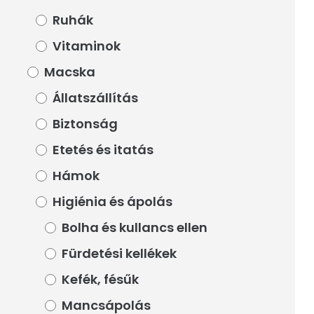
Ruhák
Ruhák
Vitaminok
Vitaminok
Macska
Macska
Állatszállítás
Állatszállítás
Biztonság
Biztonság
Etetés és itatás
Etetés és itatás
Hámok
Hámok
Higiénia és ápolás
Higiénia és ápolás
Bolha és kullancs ellen
Bolha és kullancs ellen
Fürdetési kellékek
Fürdetési kellékek
Kefék, fésűk
Kefék, fésűk
Mancsápolás
Mancsápolás