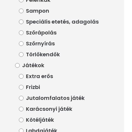
Sampon
Sampon
Speciális etetés, adagolás
Speciális etetés, adagolás
Szőrápolás
Szőrápolás
Szőrnyírás
Szőrnyírás
Törlőkendők
Törlőkendők
Játékok
Játékok
Extra erős
Extra erős
Frizbi
Frizbi
Jutalomfalatos játék
Jutalomfalatos játék
Karácsonyi játék
Karácsonyi játék
Kötéljáték
Kötéljáték
Labdajáték
Labdajáték