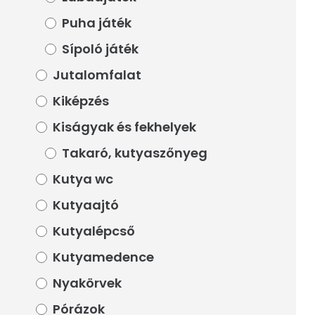
Puha játék
Puha játék
Sípoló játék
Sípoló játék
Jutalomfalat
Jutalomfalat
Kiképzés
Kiképzés
Kiságyak és fekhelyek
Kiságyak és fekhelyek
Takaró, kutyaszőnyeg
Takaró, kutyaszőnyeg
Kutya wc
Kutya wc
Kutyaajtó
Kutyaajtó
Kutyalépcső
Kutyalépcső
Kutyamedence
Kutyamedence
Nyakörvek
Nyakörvek
Pórázok
Pórázok