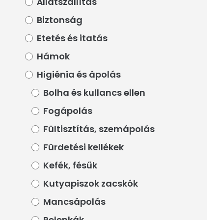
Állatszállítás
Állatszállítás
Biztonság
Biztonság
Etetés és itatás
Etetés és itatás
Hámok
Hámok
Higiénia és ápolás
Higiénia és ápolás
Bolha és kullancs ellen
Bolha és kullancs ellen
Fogápolás
Fogápolás
Fültisztítás, szemápolás
Fültisztítás, szemápolás
Fürdetési kellékek
Fürdetési kellékek
Kefék, fésűk
Kefék, fésűk
Kutyapiszok zacskók
Kutyapiszok zacskók
Mancsápolás
Mancsápolás
Pelenkák
Pelenkák