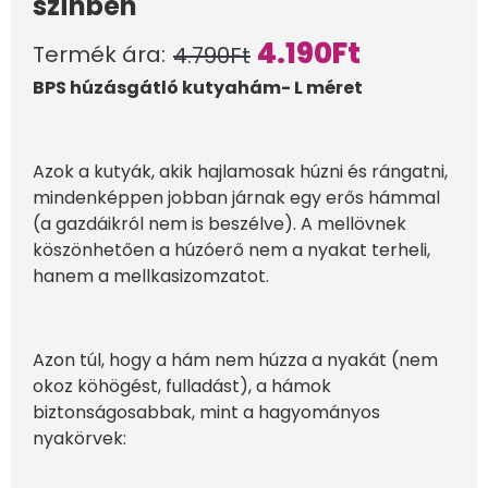
színben
4.190
Ft
Termék ára:
4.790
Ft
BPS húzásgátló kutyahám- L méret
Azok a kutyák, akik hajlamosak húzni és rángatni,
mindenképpen jobban járnak egy erős hámmal
(a gazdáikról nem is beszélve). A mellövnek
köszönhetően a húzóerő nem a nyakat terheli,
hanem a mellkasizomzatot.
Azon túl, hogy a hám nem húzza a nyakát (nem
okoz köhögést, fulladást), a hámok
biztonságosabbak, mint a hagyományos
nyakörvek: