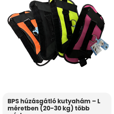
BPS húzásgátló kutyahám – L
méretben (20-30 kg) több