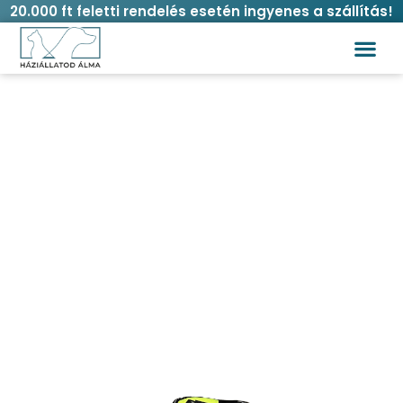
20.000 ft feletti rendelés esetén ingyenes a szállítás!
BPS húzásgátló kutyahám – L méretben
(20-30 kg) több színben
Kezdőlap
/
Kutya
/
Hámok
/ BPS húzásgátló kutyahám
– L méretben (20-30 kg) több színben