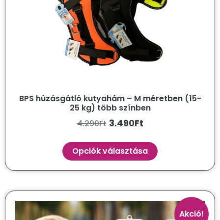
BPS húzásgátló kutyahám – M méretben (15-
25 kg) több színben
3.490
Ft
4.290
Ft
Opciók választása
Akció!