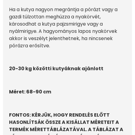
Ha a kutya nagyon megrántja a pórázt vagy a
gazdi túlzottan meghúzza a nyakörvét,
károsodhat a kutya pajzsmirigye vagy a
nyálmirigye. A hagyományos lapos nyakörvek
akkor is veszélyt jelenthetnek, ha nincsenek
pórázra erősítve.
20-30 kg közötti kutyáknak ajánlott
Méret: 68-90 cm
FONTOS: KÉRJÜK, HOGY RENDELÉS ELŐTT
HASONLÍTSÁK ÖSSZE A KISÁLLAT MÉRETEIT A
TERMÉK MÉRETTÁBLÁZATÁVAL. A TÁBLÁZAT A