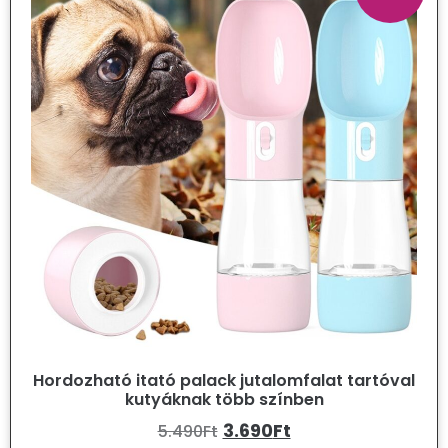
Hordozható itató palack jutalomfalat tartóval
kutyáknak több színben
3.690
Ft
5.490
Ft